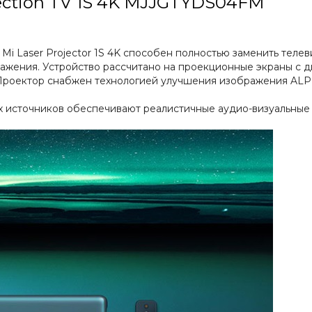
jection TV 1S 4K MJJGTYDS04FM
i Laser Projector 1S 4K способен полностью заменить теле
ажения. Устройство рассчитано на проекционные экраны с 
. Проектор снабжен технологией улучшения изображения ALP
 источников обеспечивают реалистичные аудио-визуальные