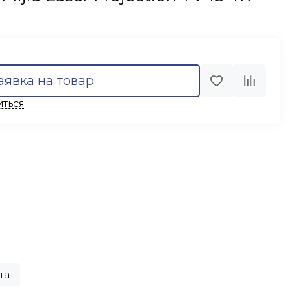
аявка на товар
иться
та