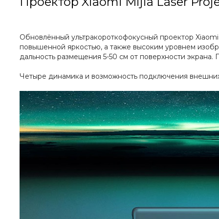
Проектор Xiaomi Mijia Laser Pro
Обновлённый ультракороткофокусный проектор Xiaomi M
повышенной яркостью, а также высоким уровнем изобр
дальность размещения 5-50 см от поверхности экрана
Четыре динамика и возможность подключения внешних