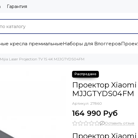
а
Гарантия
ые кресла премиальные
Наборы для Влоггеров
Проек
ijia Laser Projection TV 1S 4K MJJGTYDS04FM
Проектор Xiaomi M
MJJGTYDS04FM
Артикул:
27860
164 990 Руб
Оставить отзыв
Проектор Xiaomi M