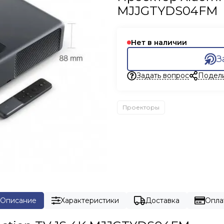
MJJGTYDS04FM
Нет в наличии
З
Задать вопрос
Подел
Проекторы
Описание
Характеристики
Доставка
Опла