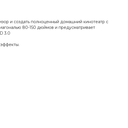
визор и создать полноценный домашний кинотеатр с
диагональю 80-150 дюймов и предусматривает
D 3.0
 эффекты.