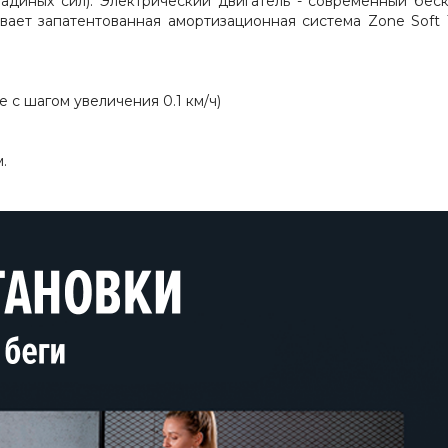
адиных сил). Электрический двигатель
- современный беско
вает запатентованная амортизационная система Zone Soft
е с шагом увеличения 0.1 км/ч)
.