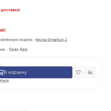
 доставка!
ик)
овленную модель -
Kezga Smartrun 2
а - Spax App
В корзину
иться