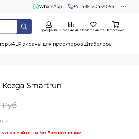
WhatsApp
+7 (495) 204-20-93
Профиль
Сравнение
Избранное
Корзина
торы
ALR экраны для проекторов
Штабелеры
 Kezga Smartrun
0 Руб
(16)
каз на сайте - и мы Вам позвоним