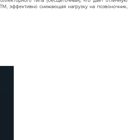
ллекторного типа (бесщёточный), что даёт отличную
 TM, эффективно снижающая нагрузку на позвоночник,