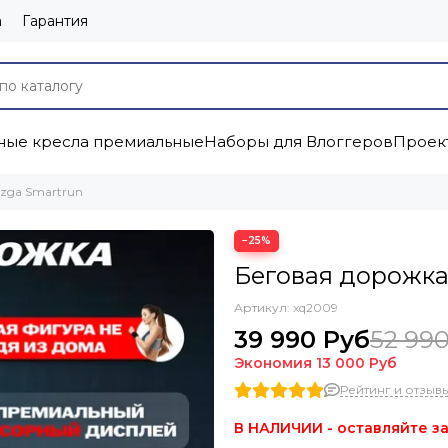
а
Гарантия
ые кресла премиальные
Наборы для Влоггеров
Проек
zga Smartrun
−25%
Беговая дорожка
Артикул:
xq2009
39 990 Руб
52 99
Экономия
13 000 Руб
Рейтинг и отзывы 
В НАЛИЧИИ - оставляйте за