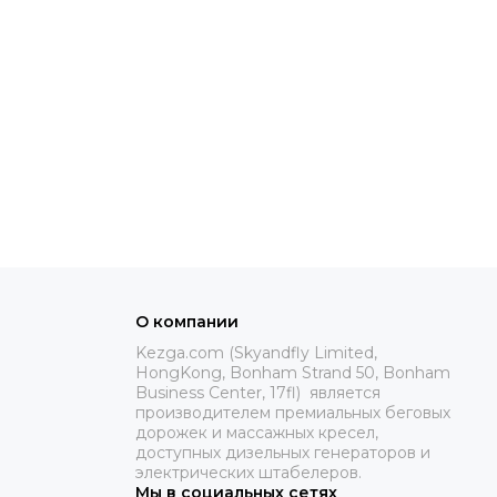
О компании
Kezga.com (Skyandfly Limited,
HongKong, Bonham Strand 50, Bonham
Business Center, 17fl) является
производителем премиальных беговых
дорожек и массажных кресел,
доступных дизельных генераторов и
электрических штабелеров.
Мы в социальных сетях