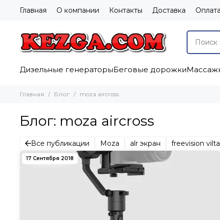
Главная
О компании
Контакты
Доставка
Оплат
Дизельные генераторы
Беговые дорожки
Массажн
Главная
Блог
moza aircross
Блог: moza aircross
Все публикации
Moza
alr экран
freevision vilt
xiaomi walkingpad a1 pro
xiaomi walkingpad r1 pro
z
17 Сентября 2018
жиян
лучший стабилизатор для смартфона
обзор