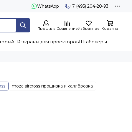
WhatsApp
+7 (495) 204-20-93
Профиль
Сравнение
Избранное
Корзина
торы
ALR экраны для проекторов
Штабелеры
oss
moza aircross прошивка и калибровка
я дорожка
беговая дорожка для дома
жиюн
экран для проектора