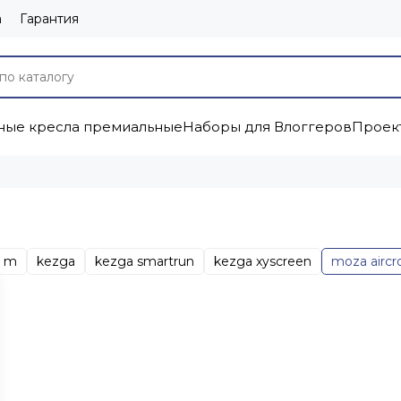
а
Гарантия
ые кресла премиальные
Наборы для Влоггеров
Проек
a m
kezga
kezga smartrun
kezga xyscreen
moza aircr
hiyun crane 2
zhiyun crane plus
zhiyun smooth 4
бегова
стабилизатор
стабилизатор для смартфона
стедикам